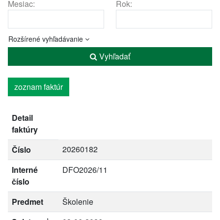
Mesiac:
Rok:
Rozšírené vyhľadávanie
Vyhľadať
zoznam faktúr
Detail
faktúry
20260182
Číslo
Interné
DFO2026/11
číslo
Predmet
Školenie