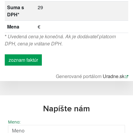
Suma s
29
DPH*
Mena
€
*
Uvedená cena je konečná. Ak je dodávateľ platcom
DPH, cena je vrátane DPH.
zoznam faktúr
Generované portálom
Uradne.sk
Napíšte nám
Meno: