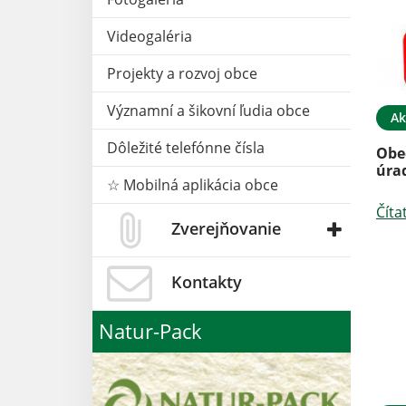
Videogaléria
Projekty a rozvoj obce
Významní a šikovní ľudia obce
13. APR 2026
Aktuality
13. APR 2026
Ak
Dôležité telefónne čísla
 zberných
Zápis detí do MŠ v Novom
Obe
Salaši na šk. rok 2026/2027
úra
☆ Mobilná aplikácia obce
Čítať ďalej
Číta
Zverejňovanie
Kontakty
Natur-Pack