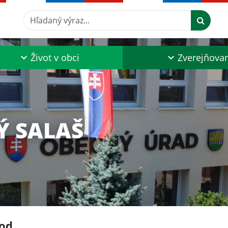
Hľadaný výraz...
Život v obci
Zverejňova
Ý SALAŠ
od