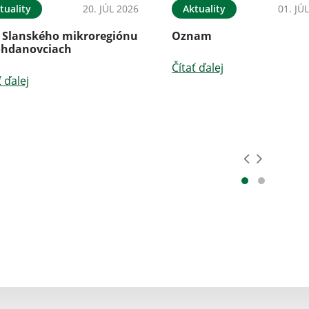
tuality
20. JÚL 2026
Aktuality
01. JÚ
 Slanského mikroregiónu
Oznam
ohdanovciach
Čítať ďalej
ť ďalej