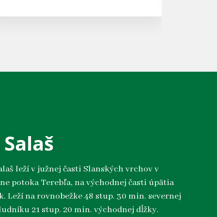
 Salaš
aš leží v južnej časti Slanských vrchov v
ine potoka Terebľa, na východnej časti úpätia
. Leží na rovnobežke 48 stup. 30 min. severnej
ludníku 21 stup. 20 min. východnej dĺžky.