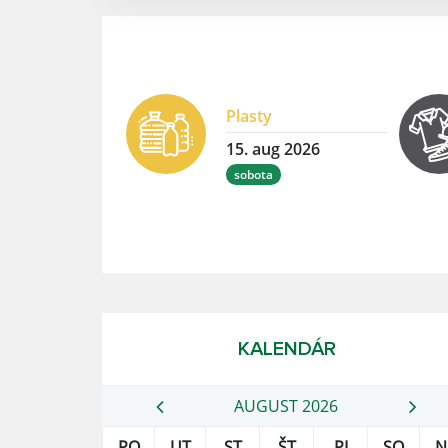
Plasty
15. aug 2026
sobota
KALENDÁR
AUGUST 2026
PO
UT
ST
ŠT
PI
SO
N