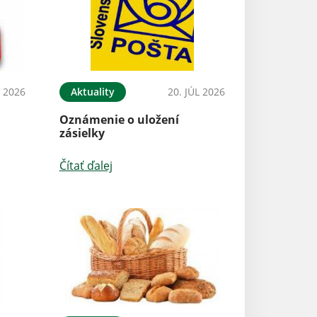
L 2026
Aktuality
20. JÚL 2026
Aktuality
Oznámenie o uložení
Vyhlásenie času
zásielky
nebezpečenstva
požiaru
Čítať ďalej
Čítať ďalej