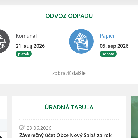
ODVOZ ODPADU
Komunál
Papier
21. aug 2026
05. sep 2026
piatok
sobota
zobraziť ďalšie
ÚRADNÁ TABUĽA
29.06.2026
Záverečný účet Obce Nový Salaš za rok
E