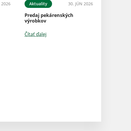
L 2026
Aktuality
30. JÚN 2026
Aktuality
Predaj pekárenských
výrobkov
Zasadnutie Obe
zastupiteľstva
Čítať ďalej
Čítať ďalej