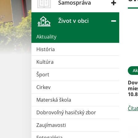
Samospráva
Život v obci
Aktuality
História
Kultúra
10. JÚN 2026
Aktuality
01. JÚN 2026
Ak
Šport
olieb do Rady
Odvolanie času zvýšeného
Dov
Cirkev
nebezpečenstva vzniku
mie
požiaru
10.8
Materská škola
Čítať ďalej
Číta
Dobrovoľný hasičský zbor
Zaujímavosti
Fotogaléria