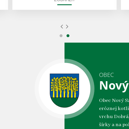
OBEC
Nový
Obec Nový Sal
eróznej kotl
vrchu Dobrák
šírky a na po