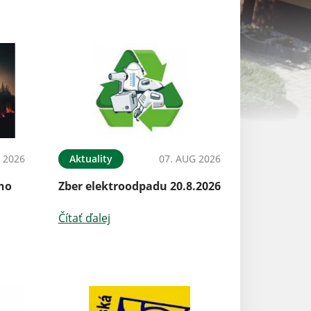
 2026
Aktuality
07. AUG 2026
Aktuality
ého
Zber elektroodpadu 20.8.2026
Pozvánka na za
obecného zastup
22.6.2026
Čítať ďalej
Čítať ďalej