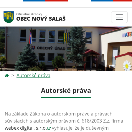
Oficiálne stránky
OBEC NOVÝ SALAŠ
Autorské práva
Autorské práva
Na základe Zákona o autorskom práve a právach
súvisiacich s autorským právom č. 618/2003 Z.z. firma
webex digital, s.r.o.
vyhlasuje, že je duševným