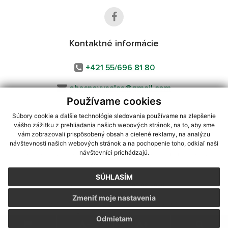
Kontaktné informácie
+421 55/696 81 80
obecnovysalas@gmail.com
Používame cookies
Súbory cookie a ďalšie technológie sledovania používame na zlepšenie
vášho zážitku z prehliadania našich webových stránok, na to, aby sme
využite možnosť získavania aktuálnych informácií s využitím RSS
,
vám zobrazovali prispôsobený obsah a cielené reklamy, na analýzu
CMS systém (redakčný) systém ECHELON 2,
Mapa stránok
,
web portál
,
návštevnosti našich webových stránok a na pochopenie toho, odkiaľ naši
návštevníci prichádzajú.
webhosting
,
webex.digital, s.r.o.
,
domény
,
registrácia domény
,
spoločnosť webex.digital, s.r.o.
,
technický prevádzkovateľ
SÚHLASÍM
Posledná aktualizácia:
05.08.2026
Zmeniť moje nastavenia
Vytlačiť stránku
|
Vyhlásenie o prístupnosti
Autorské práva
|
Cookies
Odmietam