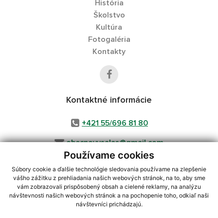
História
Školstvo
Kultúra
Fotogaléria
Kontakty
Kontaktné informácie
+421 55/696 81 80
obecnovysalas@gmail.com
Používame cookies
Súbory cookie a ďalšie technológie sledovania používame na zlepšenie
vášho zážitku z prehliadania našich webových stránok, na to, aby sme
využite možnosť získavania aktuálnych informácií s využitím RSS
,
vám zobrazovali prispôsobený obsah a cielené reklamy, na analýzu
CMS systém (redakčný) systém ECHELON 2,
Mapa stránok
,
web portál
,
návštevnosti našich webových stránok a na pochopenie toho, odkiaľ naši
návštevníci prichádzajú.
webhosting
,
webex.digital, s.r.o.
,
domény
,
registrácia domény
,
spoločnosť webex.digital, s.r.o.
,
technický prevádzkovateľ