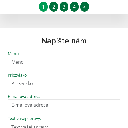
1
2
3
4
>
Napíšte nám
Meno:
Priezvisko:
E-mailová adresa:
Text vašej správy: