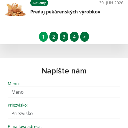
30. JÚN 2026
Aktuality
Predaj pekárenských výrobkov
1
2
3
4
>
Napíšte nám
Meno:
Priezvisko:
E-mailová adresa: