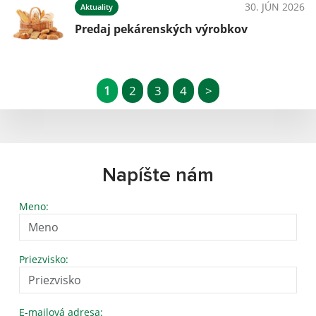
30. JÚN 2026
Aktuality
Predaj pekárenských výrobkov
1
2
3
4
>
Napíšte nám
Meno:
Priezvisko:
E-mailová adresa: