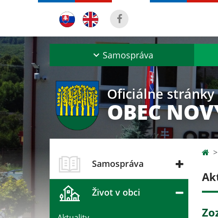
Samospráva
Oficiálne stránky
OBEC NOV
Samospráva
Ak
Život v obci
Zo
Aktuality