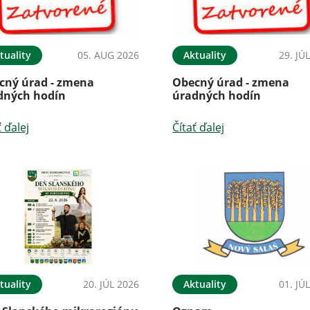
tuality
05. AUG 2026
Aktuality
29. JÚ
cný úrad - zmena
Obecný úrad - zmena
dných hodín
úradných hodín
ť ďalej
Čítať ďalej
tuality
20. JÚL 2026
Aktuality
01. JÚ