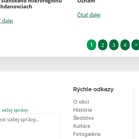
 Slanského mikroregiónu
Oznam
ohdanovciach
Čítať ďalej
ť ďalej
1
2
3
4
>
Rýchle odkazy
O obci
t vašej správy:
História
Školstvo
Kultúra
Fotogaléria