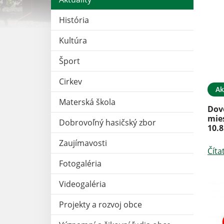
História
Kultúra
Šport
Cirkev
Ak
Materská škola
Dov
mie
Dobrovoľný hasičský zbor
10.8
Zaujímavosti
Číta
Fotogaléria
Videogaléria
Projekty a rozvoj obce