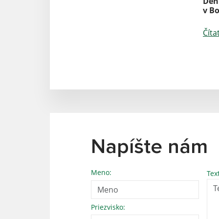
Deň
v B
Číta
Napíšte nám
Meno:
Tex
Priezvisko: