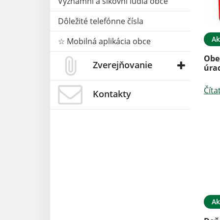
Významní a šikovní ľudia obce
Dôležité telefónne čísla
Ak
☆ Mobilná aplikácia obce
Obe
Zverejňovanie
úra
Číta
Kontakty
Ak