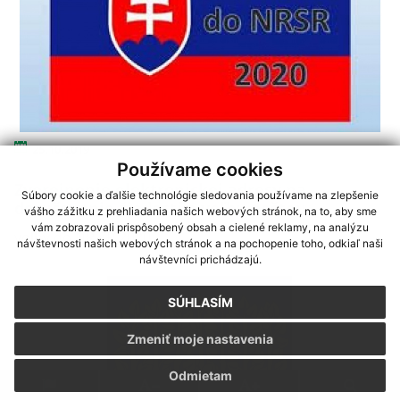
25.10.2019
Používame cookies
Zverejnenie elektronickej adresy na
Súbory cookie a ďalšie technológie sledovania používame na zlepšenie
doručovanie žiadostí o voľbu poštou
vášho zážitku z prehliadania našich webových stránok, na to, aby sme
vám zobrazovali prispôsobený obsah a cielené reklamy, na analýzu
voľby do NR SR 2020
návštevnosti našich webových stránok a na pochopenie toho, odkiaľ naši
návštevníci prichádzajú.
SÚHLASÍM
Zmeniť moje nastavenia
Odmietam