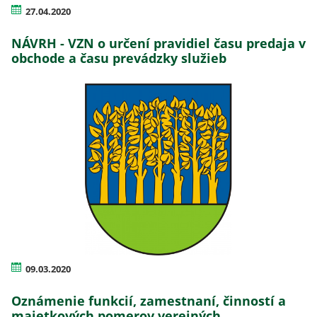
27.04.2020
NÁVRH - VZN o určení pravidiel času predaja v
obchode a času prevádzky služieb
09.03.2020
Oznámenie funkcií, zamestnaní, činností a
majetkových pomerov verejných