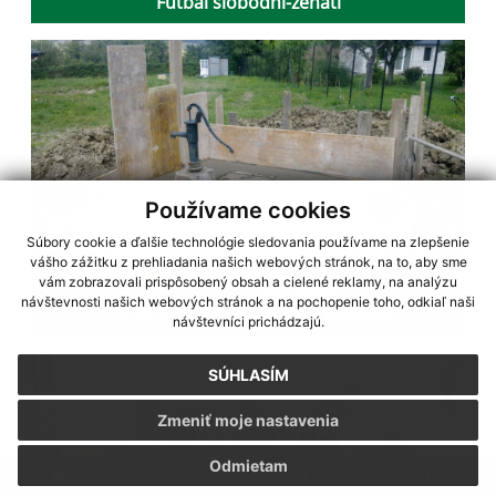
Futbal slobodní-ženatí
Používame cookies
Súbory cookie a ďalšie technológie sledovania používame na zlepšenie
vášho zážitku z prehliadania našich webových stránok, na to, aby sme
vám zobrazovali prispôsobený obsah a cielené reklamy, na analýzu
návštevnosti našich webových stránok a na pochopenie toho, odkiaľ naši
Záchrana prameňov na Poľakovke
návštevníci prichádzajú.
SÚHLASÍM
Zmeniť moje nastavenia
Odmietam