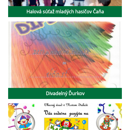
Halová súťaž mladých hasičov Čaňa
Divadelný Ďurkov