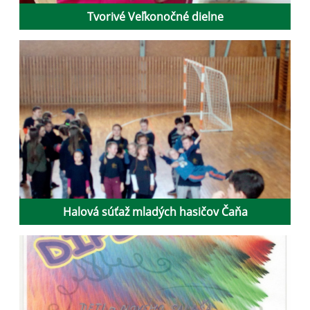
Tvorivé Veľkonočné dielne
Halová súťaž mladých hasičov Čaňa