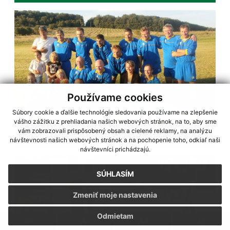
Používame cookies
Súbory cookie a ďalšie technológie sledovania používame na zlepšenie
vášho zážitku z prehliadania našich webových stránok, na to, aby sme
vám zobrazovali prispôsobený obsah a cielené reklamy, na analýzu
Futbal slobodní-ženatí
návštevnosti našich webových stránok a na pochopenie toho, odkiaľ naši
návštevníci prichádzajú.
SÚHLASÍM
Zmeniť moje nastavenia
Odmietam