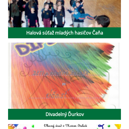
Halová súťaž mladých hasičov Čaňa
Divadelný Ďurkov